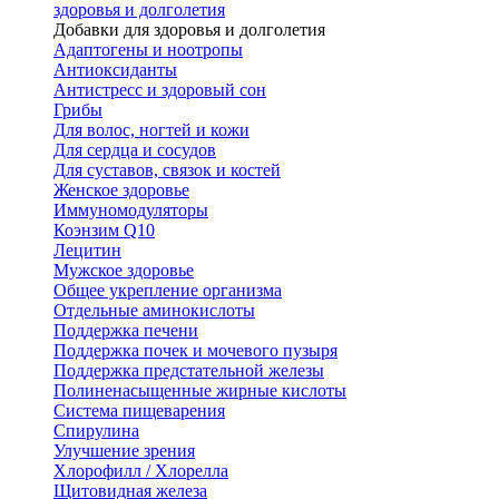
здоровья и долголетия
Добавки для здоровья и долголетия
Адаптогены и ноотропы
Антиоксиданты
Антистресс и здоровый сон
Грибы
Для волос, ногтей и кожи
Для сердца и сосудов
Для суставов, связок и костей
Женское здоровье
Иммуномодуляторы
Коэнзим Q10
Лецитин
Мужское здоровье
Общее укрепление организма
Отдельные аминокислоты
Поддержка печени
Поддержка почек и мочевого пузыря
Поддержка предстательной железы
Полиненасыщенные жирные кислоты
Система пищеварения
Спирулина
Улучшение зрения
Хлорофилл / Хлорелла
Щитовидная железа