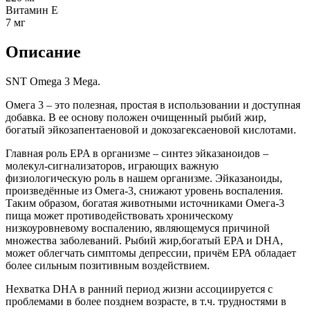
Витамин Е
7 мг
Описание
SNT Omega 3 Mega.
Омега 3 – это полезная, простая в использовании и доступная
добавка. В ее основу положен очищенный рыбий жир,
богатый эйкозапентаеновой и докозагексаеновой кислотами.
Главная роль EPA в организме – синтез эйказаноидов –
молекул-сигнализаторов, играющих важную
физиологическую роль в нашем организме. Эйказаноиды,
произведённые из Омега-3, снижают уровень воспаления.
Таким образом, богатая животными источниками Омега-3
пища может противодействовать хроническому
низкоуровневому воспалению, являющемуся причиной
множества заболеваний. Рыбий жир,богатый EPA и DHA,
может облегчать симптомы депрессии, причём ЕРА обладает
более сильным позитивным воздействием.
Нехватка DHA в ранний период жизни ассоциируется с
проблемами в более позднем возрасте, в т.ч. трудностями в