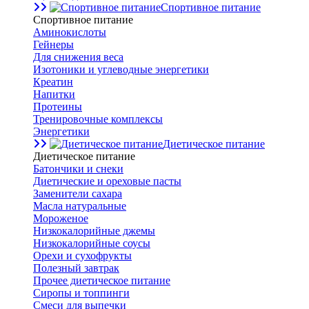
Спортивное питание
Спортивное питание
Аминокислоты
Гейнеры
Для снижения веса
Изотоники и углеводные энергетики
Креатин
Напитки
Протеины
Тренировочные комплексы
Энергетики
Диетическое питание
Диетическое питание
Батончики и снеки
Диетические и ореховые пасты
Заменители сахара
Масла натуральные
Мороженое
Низкокалорийные джемы
Низкокалорийные соусы
Орехи и сухофрукты
Полезный завтрак
Прочее диетическое питание
Сиропы и топпинги
Смеси для выпечки