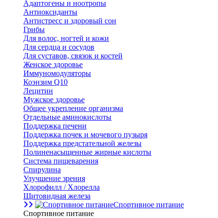
Адаптогены и ноотропы
Антиоксиданты
Антистресс и здоровый сон
Грибы
Для волос, ногтей и кожи
Для сердца и сосудов
Для суставов, связок и костей
Женское здоровье
Иммуномодуляторы
Коэнзим Q10
Лецитин
Мужское здоровье
Общее укрепление организма
Отдельные аминокислоты
Поддержка печени
Поддержка почек и мочевого пузыря
Поддержка предстательной железы
Полиненасыщенные жирные кислоты
Система пищеварения
Спирулина
Улучшение зрения
Хлорофилл / Хлорелла
Щитовидная железа
Спортивное питание
Спортивное питание