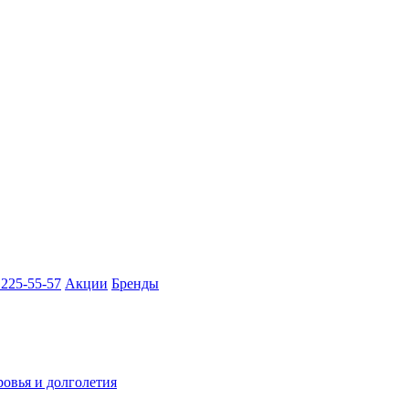
 225-55-57
Акции
Бренды
ровья и долголетия