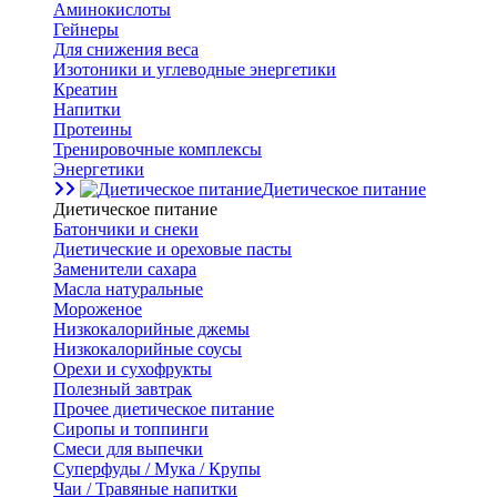
Аминокислоты
Гейнеры
Для снижения веса
Изотоники и углеводные энергетики
Креатин
Напитки
Протеины
Тренировочные комплексы
Энергетики
Диетическое питание
Диетическое питание
Батончики и снеки
Диетические и ореховые пасты
Заменители сахара
Масла натуральные
Мороженое
Низкокалорийные джемы
Низкокалорийные соусы
Орехи и сухофрукты
Полезный завтрак
Прочее диетическое питание
Сиропы и топпинги
Смеси для выпечки
Суперфуды / Мука / Крупы
Чаи / Травяные напитки