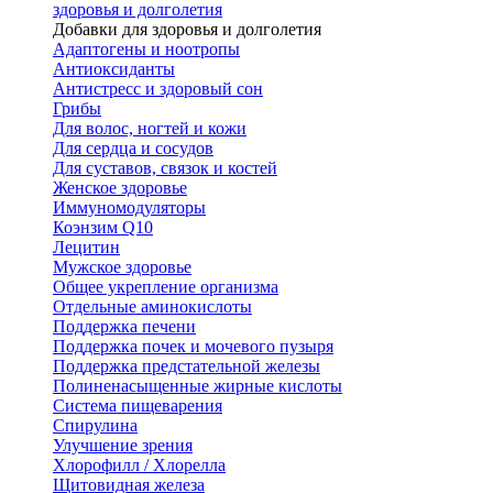
здоровья и долголетия
Добавки для здоровья и долголетия
Адаптогены и ноотропы
Антиоксиданты
Антистресс и здоровый сон
Грибы
Для волос, ногтей и кожи
Для сердца и сосудов
Для суставов, связок и костей
Женское здоровье
Иммуномодуляторы
Коэнзим Q10
Лецитин
Мужское здоровье
Общее укрепление организма
Отдельные аминокислоты
Поддержка печени
Поддержка почек и мочевого пузыря
Поддержка предстательной железы
Полиненасыщенные жирные кислоты
Система пищеварения
Спирулина
Улучшение зрения
Хлорофилл / Хлорелла
Щитовидная железа