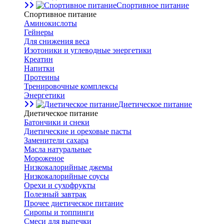
Спортивное питание
Спортивное питание
Аминокислоты
Гейнеры
Для снижения веса
Изотоники и углеводные энергетики
Креатин
Напитки
Протеины
Тренировочные комплексы
Энергетики
Диетическое питание
Диетическое питание
Батончики и снеки
Диетические и ореховые пасты
Заменители сахара
Масла натуральные
Мороженое
Низкокалорийные джемы
Низкокалорийные соусы
Орехи и сухофрукты
Полезный завтрак
Прочее диетическое питание
Сиропы и топпинги
Смеси для выпечки