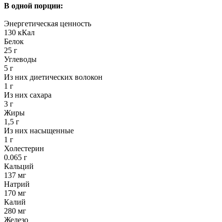
В одной порции:
Энергетическая ценность
130 кКал
Белок
25 г
Углеводы
5 г
Из них диетических волокон
1 г
Из них сахара
3 г
Жиры
1,5 г
Из них насыщенные
1 г
Холестерин
0.065 г
Кальций
137 мг
Натрий
170 мг
Калий
280 мг
Железо