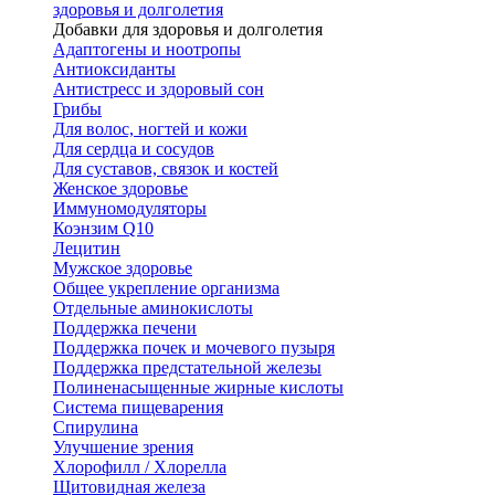
здоровья и долголетия
Добавки для здоровья и долголетия
Адаптогены и ноотропы
Антиоксиданты
Антистресс и здоровый сон
Грибы
Для волос, ногтей и кожи
Для сердца и сосудов
Для суставов, связок и костей
Женское здоровье
Иммуномодуляторы
Коэнзим Q10
Лецитин
Мужское здоровье
Общее укрепление организма
Отдельные аминокислоты
Поддержка печени
Поддержка почек и мочевого пузыря
Поддержка предстательной железы
Полиненасыщенные жирные кислоты
Система пищеварения
Спирулина
Улучшение зрения
Хлорофилл / Хлорелла
Щитовидная железа