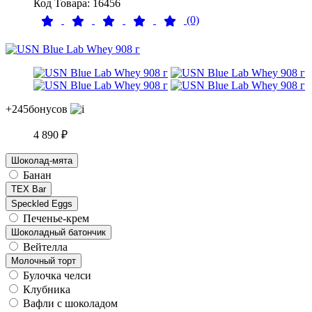
Код Товара: 16456
(0)
+245
бонусов
4 890 ₽
Шоколад-мята
Банан
TEX Bar
Speckled Eggs
Печенье-крем
Шоколадный батончик
Вейтелла
Молочный торт
Булочка челси
Клубника
Вафли с шоколадом