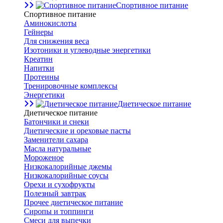
Спортивное питание
Спортивное питание
Аминокислоты
Гейнеры
Для снижения веса
Изотоники и углеводные энергетики
Креатин
Напитки
Протеины
Тренировочные комплексы
Энергетики
Диетическое питание
Диетическое питание
Батончики и снеки
Диетические и ореховые пасты
Заменители сахара
Масла натуральные
Мороженое
Низкокалорийные джемы
Низкокалорийные соусы
Орехи и сухофрукты
Полезный завтрак
Прочее диетическое питание
Сиропы и топпинги
Смеси для выпечки