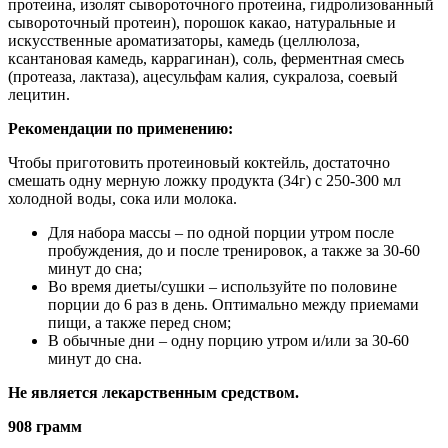
протеина, изолят сывороточного протеина, гидролизованный
сывороточный протеин), порошок какао, натуральные и
искусственные ароматизаторы, камедь (целлюлоза,
ксантановая камедь, каррагинан), соль, ферментная смесь
(протеаза, лактаза), ацесульфам калия, сукралоза, соевый
лецитин.
Рекомендации по применению:
Чтобы приготовить протеиновый коктейль, достаточно
смешать одну мерную ложку продукта (34г) с 250-300 мл
холодной воды, сока или молока.
Для набора массы – по одной порции утром после
пробуждения, до и после тренировок, а также за 30-60
минут до сна;
Во время диеты/сушки – используйте по половине
порции до 6 раз в день. Оптимально между приемами
пищи, а также перед сном;
В обычные дни – одну порцию утром и/или за 30-60
минут до сна.
Не является лекарственным средством
.
908 грамм