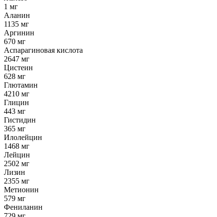
1 мг
Аланин
1135 мг
Аргинин
670 мг
Аспарагиновая кислота
2647 мг
Цистеин
628 мг
Глютамин
4210 мг
Глицин
443 мг
Гистидин
365 мг
Илолейцин
1468 мг
Лейцин
2502 мг
Лизин
2355 мг
Метионин
579 мг
Фениланин
729 мг