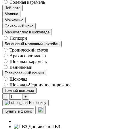
Соленая карамель
Чай-лате
Малина
Моккачино
Сливочный ирис
Маршмеллоу в шоколаде
Попкорн
Банановый молочный коктейль
Тропический смузи
Арахисовое масло
Шоколад-карамель
Ванильный
Глазированный пончик
Шоколад
Шоколад-Черничное пирожное
Темный шоколад
-
+
В корзину
Купить в 1 клик
Доставка в ПВЗ