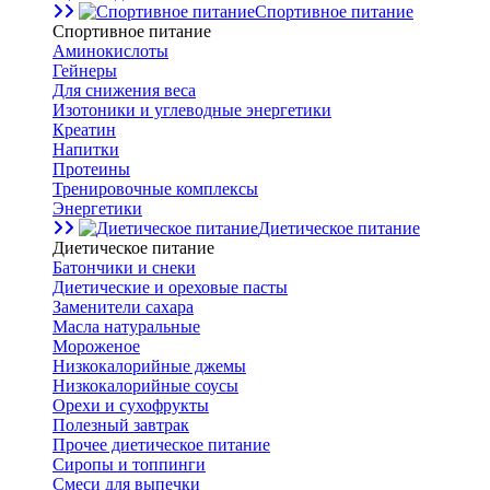
Спортивное питание
Спортивное питание
Аминокислоты
Гейнеры
Для снижения веса
Изотоники и углеводные энергетики
Креатин
Напитки
Протеины
Тренировочные комплексы
Энергетики
Диетическое питание
Диетическое питание
Батончики и снеки
Диетические и ореховые пасты
Заменители сахара
Масла натуральные
Мороженое
Низкокалорийные джемы
Низкокалорийные соусы
Орехи и сухофрукты
Полезный завтрак
Прочее диетическое питание
Сиропы и топпинги
Смеси для выпечки