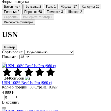
Форма выпуска
Батончик
4
Бутылка
2
Гель
1
Жидкая
17
Капсулы
20
Печенье
2
Порошок
68
Таблетки
3
Шейкер
2
Сбросить
Выберите фильтры
Выберите фильтры
USN
Фильтр
Сортировка:
Показать:
+244
бонусов
USN 100% Beef IsoPro (960 г)
Кол-во порций: 30
Страна: ЮАР
4 880 ₽
-
+
В корзину