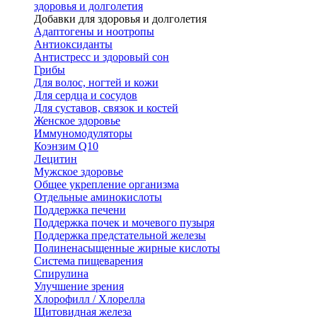
здоровья и долголетия
Добавки для здоровья и долголетия
Адаптогены и ноотропы
Антиоксиданты
Антистресс и здоровый сон
Грибы
Для волос, ногтей и кожи
Для сердца и сосудов
Для суставов, связок и костей
Женское здоровье
Иммуномодуляторы
Коэнзим Q10
Лецитин
Мужское здоровье
Общее укрепление организма
Отдельные аминокислоты
Поддержка печени
Поддержка почек и мочевого пузыря
Поддержка предстательной железы
Полиненасыщенные жирные кислоты
Система пищеварения
Спирулина
Улучшение зрения
Хлорофилл / Хлорелла
Щитовидная железа