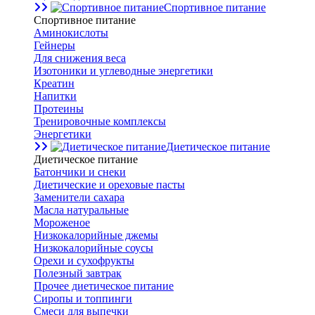
Спортивное питание
Спортивное питание
Аминокислоты
Гейнеры
Для снижения веса
Изотоники и углеводные энергетики
Креатин
Напитки
Протеины
Тренировочные комплексы
Энергетики
Диетическое питание
Диетическое питание
Батончики и снеки
Диетические и ореховые пасты
Заменители сахара
Масла натуральные
Мороженое
Низкокалорийные джемы
Низкокалорийные соусы
Орехи и сухофрукты
Полезный завтрак
Прочее диетическое питание
Сиропы и топпинги
Смеси для выпечки