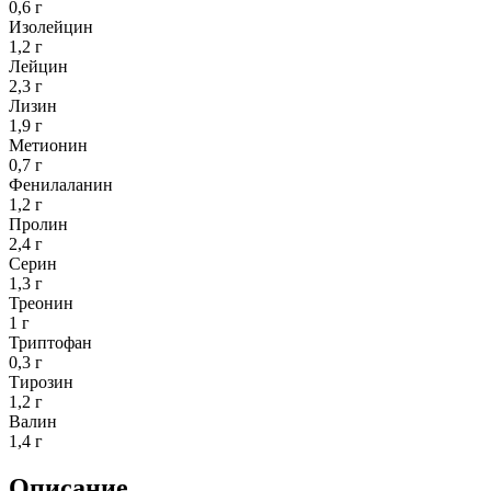
0,6 г
Изолейцин
1,2 г
Лейцин
2,3 г
Лизин
1,9 г
Метионин
0,7 г
Фенилаланин
1,2 г
Пролин
2,4 г
Серин
1,3 г
Треонин
1 г
Триптофан
0,3 г
Тирозин
1,2 г
Валин
1,4 г
Описание