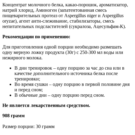
Концентрат молочного белка, какао-порошок, ароматизатор,
натрий хлорид, Аминоген (запатентованная смесь
пищеварительных протеаз от Aspergillus niger и Aspergillus
oryzae), агент анти-слеживание, стабилизаторы, смесь
непитательных подсластителей (сукралоза, Ацесульфам-К).
Рекомендации по применению:
Для приготовления одной порции необходимо размешать
одну мерную ложку продукта (30г) с 250-300 мл воды или
нежирного молока.
В дни тренировок – одну порцию за час до сна или в
качестве дополнительного источника белка после
тренировки;
Во время сушки – одну порцию в первой половине дня
и перед сном;
В обычные дни – одну порцию перед сном.
Не является лекарственным средством.
908 грамм
Размер порции: 30 грамм