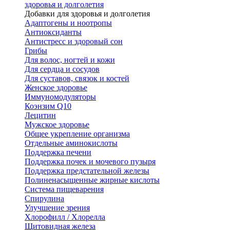
здоровья и долголетия
Добавки для здоровья и долголетия
Адаптогены и ноотропы
Антиоксиданты
Антистресс и здоровый сон
Грибы
Для волос, ногтей и кожи
Для сердца и сосудов
Для суставов, связок и костей
Женское здоровье
Иммуномодуляторы
Коэнзим Q10
Лецитин
Мужское здоровье
Общее укрепление организма
Отдельные аминокислоты
Поддержка печени
Поддержка почек и мочевого пузыря
Поддержка предстательной железы
Полиненасыщенные жирные кислоты
Система пищеварения
Спирулина
Улучшение зрения
Хлорофилл / Хлорелла
Щитовидная железа