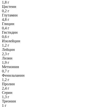
1,8 г
Цистеин
0,2 г
Глутамин
4,8 г
Глицин
0,4 г
Гистидин
0,6 г
Изолейцин
1,2 г
Лейцин
2,3 г
Лизин
1,9 г
Метионин
0,7 г
Фенилаланин
1,2 г
Пролин
2,4 г
Серин
1,3 г
Треонин
1 г