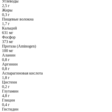
Углеводы
2,5 г
Жиры
0,3 г
Пищевые волокна
1,7 г
Кальций
631 мг
Фосфор
373 мг
Протаза (Aminogen)
100 мг
Аланин
0,8 г
Аргинин
0,8 г
Аспарагиновая кислота
1,8 г
Цистеин
0,2 г
Глутамин
4,8 г
Глицин
0,4 г
Гистидин