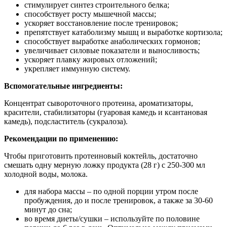
стимулирует синтез строительного белка;
способствует росту мышечной массы;
ускоряет восстановление после тренировок;
препятствует катаболизму мышц и выработке кортизола;
способствует выработке анаболических гормонов;
увеличивает силовые показатели и выносливость;
ускоряет плавку жировых отложений;
укрепляет иммунную систему.
Вспомогательные ингредиенты:
Концентрат сывороточного протеина, ароматизаторы,
красители, стабилизаторы (гуаровая камедь и ксантановая
камедь), подсластитель (сукралоза).
Рекомендации по применению:
Чтобы приготовить протеиновый коктейль, достаточно
смешать одну мерную ложку продукта (28 г) с 250-300 мл
холодной воды, молока.
для набора массы – по одной порции утром после
пробуждения, до и после тренировок, а также за 30-60
минут до сна;
во время диеты/сушки – используйте по половине