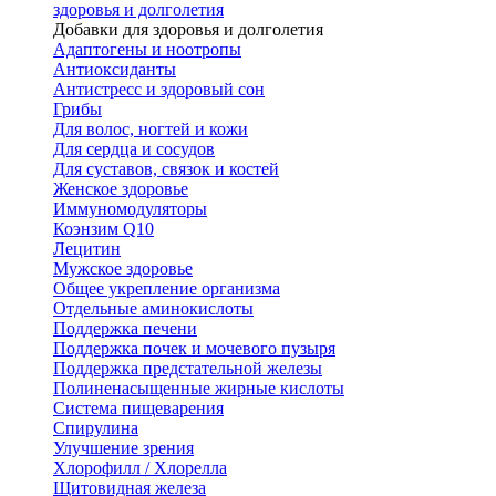
здоровья и долголетия
Добавки для здоровья и долголетия
Адаптогены и ноотропы
Антиоксиданты
Антистресс и здоровый сон
Грибы
Для волос, ногтей и кожи
Для сердца и сосудов
Для суставов, связок и костей
Женское здоровье
Иммуномодуляторы
Коэнзим Q10
Лецитин
Мужское здоровье
Общее укрепление организма
Отдельные аминокислоты
Поддержка печени
Поддержка почек и мочевого пузыря
Поддержка предстательной железы
Полиненасыщенные жирные кислоты
Система пищеварения
Спирулина
Улучшение зрения
Хлорофилл / Хлорелла
Щитовидная железа