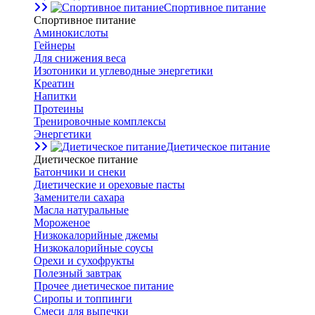
Спортивное питание
Спортивное питание
Аминокислоты
Гейнеры
Для снижения веса
Изотоники и углеводные энергетики
Креатин
Напитки
Протеины
Тренировочные комплексы
Энергетики
Диетическое питание
Диетическое питание
Батончики и снеки
Диетические и ореховые пасты
Заменители сахара
Масла натуральные
Мороженое
Низкокалорийные джемы
Низкокалорийные соусы
Орехи и сухофрукты
Полезный завтрак
Прочее диетическое питание
Сиропы и топпинги
Смеси для выпечки