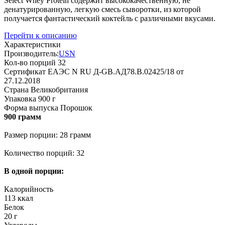
Select Whey Protein содержит высококачественную, не
денатурированную, легкую смесь сыворотки, из которой
получается фантастический коктейль с различными вкусами.
Перейти к описанию
Характеристики
Производитель:
USN
Кол-во порций
32
Сертификат
EAЭС N RU Д-GB.АД78.B.02425/18 от
27.12.2018
Страна
Великобритания
Упаковка
900 г
Форма выпуска
Порошок
900 грамм
Размер порции: 28 грамм
Количество порций: 32
В одной порции:
Калорийность
113 ккал
Белок
20 г