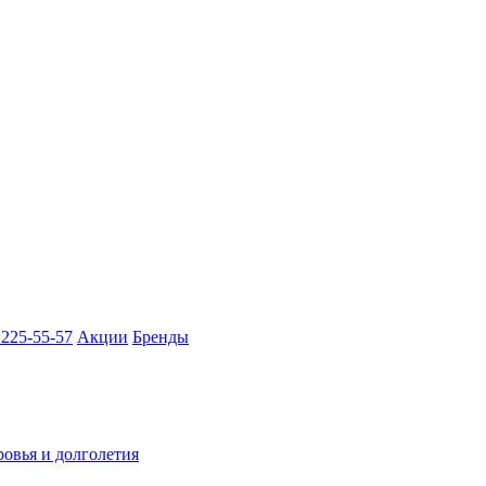
 225-55-57
Акции
Бренды
ровья и долголетия