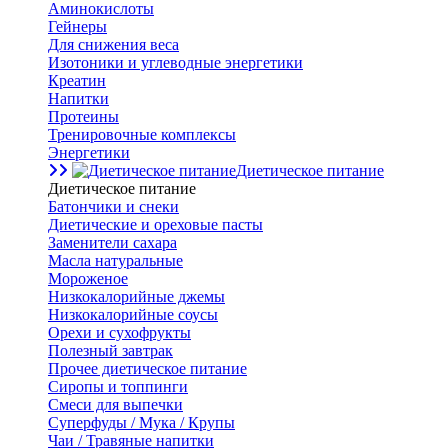
Аминокислоты
Гейнеры
Для снижения веса
Изотоники и углеводные энергетики
Креатин
Напитки
Протеины
Тренировочные комплексы
Энергетики
Диетическое питание
Диетическое питание
Батончики и снеки
Диетические и ореховые пасты
Заменители сахара
Масла натуральные
Мороженое
Низкокалорийные джемы
Низкокалорийные соусы
Орехи и сухофрукты
Полезный завтрак
Прочее диетическое питание
Сиропы и топпинги
Смеси для выпечки
Суперфуды / Мука / Крупы
Чаи / Травяные напитки