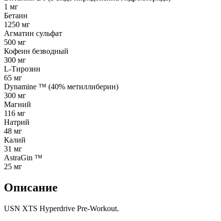
1 мг
Бетаин
1250 мг
Агматин сульфат
500 мг
Кофеин безводный
300 мг
L-Тирозин
65 мг
Dynamine ™ (40% метиллиберин)
300 мг
Магний
116 мг
Натрий
48 мг
Калий
31 мг
AstraGin ™
25 мг
Описание
USN XTS Hyperdrive Pre-Workout.