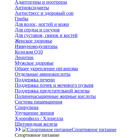
Адаптогены и ноотропы
Антиоксиданты
Антистресс и здоровый сон
Грибы
Для волос, ногтей и кожи
Для сердца и сосудов
Для суставов, связок и костей
Женское здоровье
Иммуномодуляторы
Коэнзим Q10
Лецитин
Мужское здоровье
Общее укрепление организма
Отдельные аминокислоты
Поддержка печени
Поддержка почек и мочевого пузыря
Поддержка предстательной железы
Полиненасыщенные жирные кислоты
Система пищеварения
Спирулина
Улучшение зрения
Хлорофилл / Хлорелла
Щитовидная железа
Спортивное питание
Спортивное питание